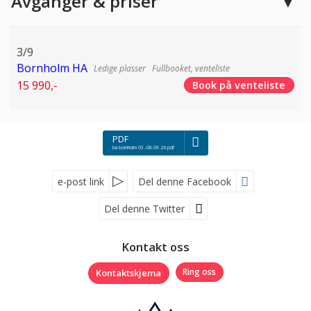
Avganger & priser
3/9
Bornholm HA
Fullbooket, venteliste
15 990,-
Book på venteliste
PDF
ba bornholm 03.-08.09.26.pdf
e-post link
Del denne Facebook
Del denne Twitter
Følg oss på
Kontakt oss
Kontaktskjema
Ring oss
Nyhetsbrev