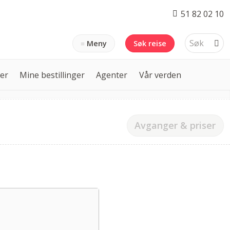
51 82 02 10
Meny
Søk reise
ser
Mine bestillinger
Agenter
Vår verden
Avganger & priser