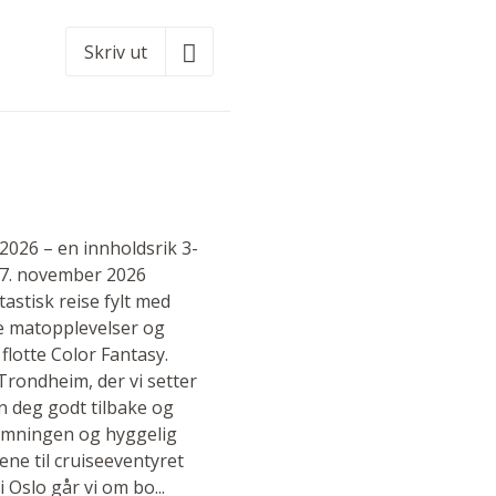
Skriv ut
2026 – en innholdsrik 3-
5.–7. november 2026
tastisk reise fylt med
e matopplevelser og
flotte Color Fantasy.
Trondheim, der vi setter
n deg godt tilbake og
emningen og hyggelig
ne til cruiseeventyret
 Oslo går vi om bo...