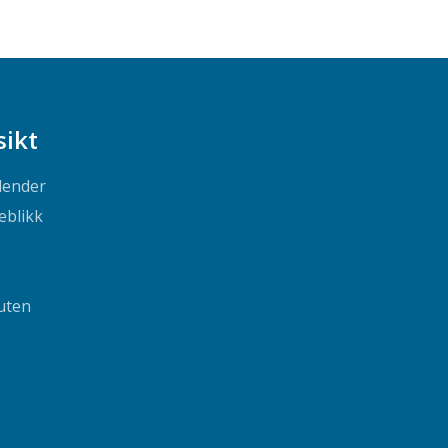
sikt
lender
eblikk
uten