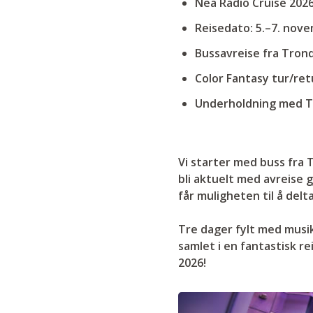
Nea Radio Cruise 202
Reisedato: 5.–7. nov
Bussavreise fra Tron
Color Fantasy tur/ret
Underholdning med T
Vi starter med buss fra 
bli aktuelt med avreise 
får muligheten til å delt
Tre dager fylt med musik
samlet i en fantastisk r
2026!