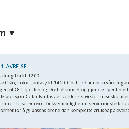
am
1: AVREISE
ekking fra kl. 12:00
se Oslo, Color Fantasy kl. 14:00. Om bord finner vi våre luga
ngen ut Oslofjorden og Drøbaksundet og gjør oss kjent med 
ri disposisjon. Color Fantasy er verdens største cruiseskip me
ortere cruise. Service, bekvemmeligheter, serveringsteder o
formet for å gi passasjerene den komplette cruiseopplevels