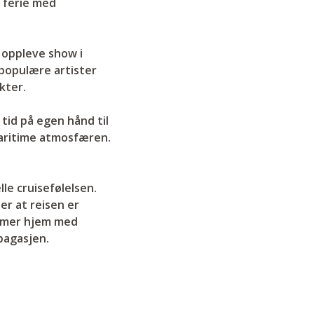
 ferie med
 oppleve show i
 populære artister
kter.
tid på egen hånd til
maritime atmosfæren.
le cruisefølelsen.
r at reisen er
ommer hjem med
bagasjen.