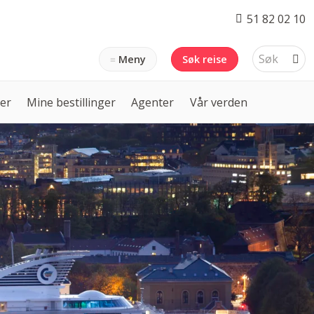
51 82 02 10
Meny
Søk reise
ser
Mine bestillinger
Agenter
Vår verden