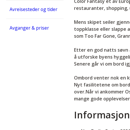
Color Fantasy et av Eur
restauranter, shopping,
Avreisesteder og tider
Mens skipet seiler gjen
Avganger & priser
toppklasse eller slappe 
som Too Far Gone, Grann
Etter en god natts søvn 
å utforske byens hyggel
Senere går vi om bord ig
Ombord venter nok en kve
Nyt fasilitetene om bor
over.Når vi ankommer Os
mange gode opplevelser,
Informasjon