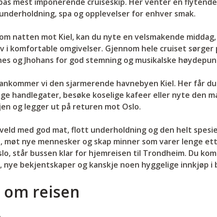
opas mest imponerende cruiseskip. Her venter en flytende
 underholdning, spa og opplevelser for enhver smak.
nom natten mot Kiel, kan du nyte en velsmakende middag,
av i komfortable omgivelser. Gjennom hele cruiset sørger
es og Jhohans for god stemning og musikalske høydepun
ankommer vi den sjarmerende havnebyen Kiel. Her får du 
ige handlegater, besøke koselige kafeer eller nyte den 
jen og legger ut på returen mot Oslo.
ld med god mat, flott underholdning og den helt spesiel
d, møt nye mennesker og skap minner som varer lenge ette
lo, står bussen klar for hjemreisen til Trondheim. Du k
 nye bekjentskaper og kanskje noen hyggelige innkjøp i 
 om reisen