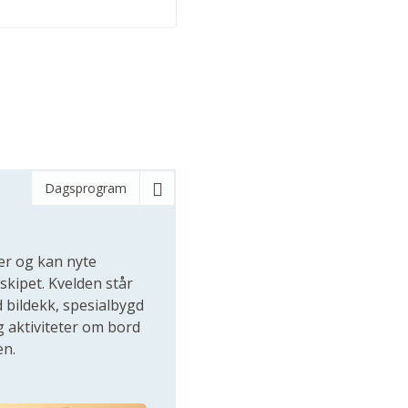
Dagsprogram
rer og kan nyte
skipet. Kvelden står
d bildekk, spesialbygd
g aktiviteter om bord
en.