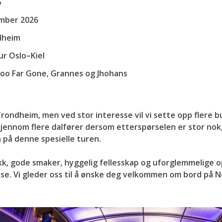
6
ember 2026
dheim
ur Oslo–Kiel
oo Far Gone, Grannes og Jhohans
Trondheim, men ved stor interesse vil vi sette opp flere b
gjennom flere dalfører dersom etterspørselen er stor nok, 
a på denne spesielle turen.
k, gode smaker, hyggelig fellesskap og uforglemmelige op
eise. Vi gleder oss til å ønske deg velkommen om bord på N