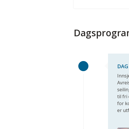
Dagsprogr
DAG 
Innsj
Avrei
seili
til f
for k
er ut