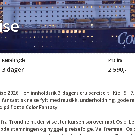
ise
Reiselengde
Pris fra
3 dager
2 590,-
se 2026 – en innholdsrik 3-dagers cruisereise til Kiel. 5.–
en fantastisk reise fylt med musikk, underholdning, gode 
 på flotte Color Fantasy.
fra Trondheim, der vi setter kursen sørover mot Oslo. Le
ode stemningen og hyggelig reisefølge. Vel fremme i Oslo