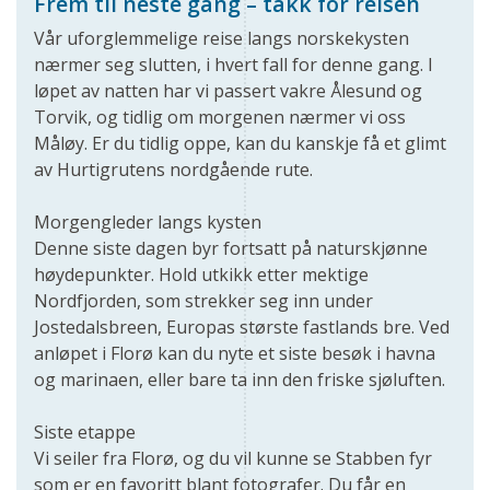
Frem til neste gang – takk for reisen
Vår uforglemmelige reise langs norskekysten
nærmer seg slutten, i hvert fall for denne gang. I
løpet av natten har vi passert vakre Ålesund og
Torvik, og tidlig om morgenen nærmer vi oss
Måløy. Er du tidlig oppe, kan du kanskje få et glimt
av Hurtigrutens nordgående rute.
Morgengleder langs kysten
Denne siste dagen byr fortsatt på naturskjønne
høydepunkter. Hold utkikk etter mektige
Nordfjorden, som strekker seg inn under
Jostedalsbreen, Europas største fastlands bre. Ved
anløpet i Florø kan du nyte et siste besøk i havna
og marinaen, eller bare ta inn den friske sjøluften.
Siste etappe
Vi seiler fra Florø, og du vil kunne se Stabben fyr
som er en favoritt blant fotografer. Du får en