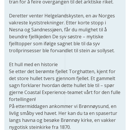
tran for å feire overgangen til det arktiske riket.
Deretter venter Helgelandskysten, en av Norges
vakreste kyststrekninger. Etter korte stopp i
Nesna og Sandnessjøen, får du mulighet til å
beundre fjellkjeden De syv søstre – mytiske
fjelltopper som ifølge sagnet ble til da syv
trollprinsesser ble forvandlet til stein av sollyset.
Et hull med en historie
Se etter det berømte fjellet Torghatten, kjent for
det store hullet tvers gjennom fjellet. Et gammelt
sagn forklarer hvordan dette hullet ble til – spør
gjerne Coastal Experience-teamet vårt for den fulle
fortellingen!
På ettermiddagen ankommer vi Brønnøysund, en
livlig småby ved havet. Her kan du ta en spasertur
langs havna og besøke Brønnøy kirke, en vakker
nygotisk steinkirke fra 1870.