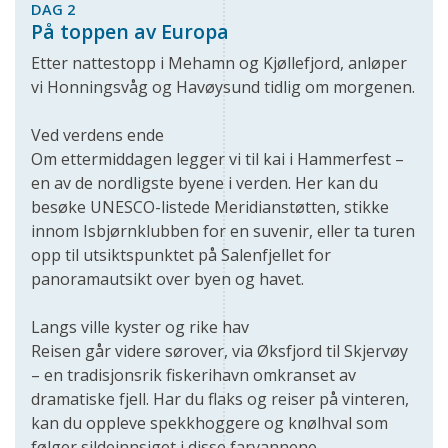
DAG 2
På toppen av Europa
Etter nattestopp i Mehamn og Kjøllefjord, anløper
vi Honningsvåg og Havøysund tidlig om morgenen.
Ved verdens ende
Om ettermiddagen legger vi til kai i Hammerfest –
en av de nordligste byene i verden. Her kan du
besøke UNESCO-listede Meridianstøtten, stikke
innom Isbjørnklubben for en suvenir, eller ta turen
opp til utsiktspunktet på Salenfjellet for
panoramautsikt over byen og havet.
Langs ville kyster og rike hav
Reisen går videre sørover, via Øksfjord til Skjervøy
– en tradisjonsrik fiskerihavn omkranset av
dramatiske fjell. Har du flaks og reiser på vinteren,
kan du oppleve spekkhoggere og knølhval som
følger sildeinnsiget i disse farvannene.