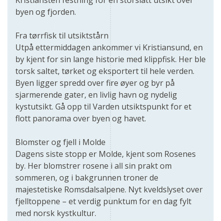
Kristiansten festning for en storslått utsikt over
byen og fjorden.
Fra tørrfisk til utsiktstårn
Utpå ettermiddagen ankommer vi Kristiansund, en
by kjent for sin lange historie med klippfisk. Her ble
torsk saltet, tørket og eksportert til hele verden.
Byen ligger spredd over fire øyer og byr på
sjarmerende gater, en livlig havn og nydelig
kystutsikt. Gå opp til Varden utsiktspunkt for et
flott panorama over byen og havet.
Blomster og fjell i Molde
Dagens siste stopp er Molde, kjent som Rosenes
by. Her blomstrer rosene i all sin prakt om
sommeren, og i bakgrunnen troner de
majestetiske Romsdalsalpene. Nyt kveldslyset over
fjelltoppene – et verdig punktum for en dag fylt
med norsk kystkultur.