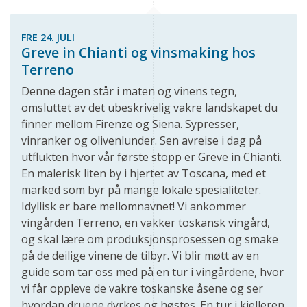
FRE 24. JULI
Greve in Chianti og vinsmaking hos
Terreno
Denne dagen står i maten og vinens tegn,
omsluttet av det ubeskrivelig vakre landskapet du
finner mellom Firenze og Siena. Sypresser,
vinranker og olivenlunder. Sen avreise i dag på
utflukten hvor vår første stopp er Greve in Chianti.
En malerisk liten by i hjertet av Toscana, med et
marked som byr på mange lokale spesialiteter.
Idyllisk er bare mellomnavnet! Vi ankommer
vingården Terreno, en vakker toskansk vingård,
og skal lære om produksjonsprosessen og smake
på de deilige vinene de tilbyr. Vi blir møtt av en
guide som tar oss med på en tur i vingårdene, hvor
vi får oppleve de vakre toskanske åsene og ser
hvordan druene dyrkes og høstes. En tur i kjelleren