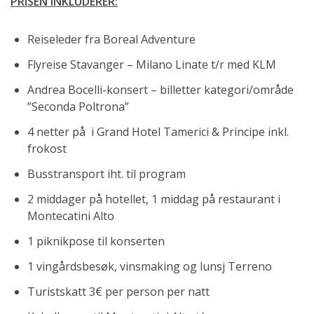
PRISEN INKLUDERER:
Reiseleder fra Boreal Adventure
Flyreise Stavanger – Milano Linate t/r med KLM
Andrea Bocelli-konsert – billetter kategori/område
”Seconda Poltrona”
4 netter på i Grand Hotel Tamerici & Principe inkl.
frokost
Busstransport iht. til program
2 middager på hotellet, 1 middag på restaurant i
Montecatini Alto
1 piknikpose til konserten
1 vingårdsbesøk, vinsmaking og lunsj Terreno
Turistskatt 3€ per person per natt