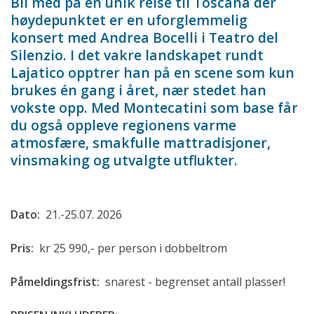
Bli med på en unik reise til Toscana der
høydepunktet er en uforglemmelig
konsert med Andrea Bocelli i Teatro del
Silenzio. I det vakre landskapet rundt
Lajatico opptrer han på en scene som kun
brukes én gang i året, nær stedet han
vokste opp. Med Montecatini som base får
du også oppleve regionens varme
atmosfære, smakfulle mattradisjoner,
vinsmaking og utvalgte utflukter.
Dato:
21.-25.07. 2026
Pris:
kr 25 990,- per person i dobbeltrom
Påmeldingsfrist:
snarest - begrenset antall plasser!