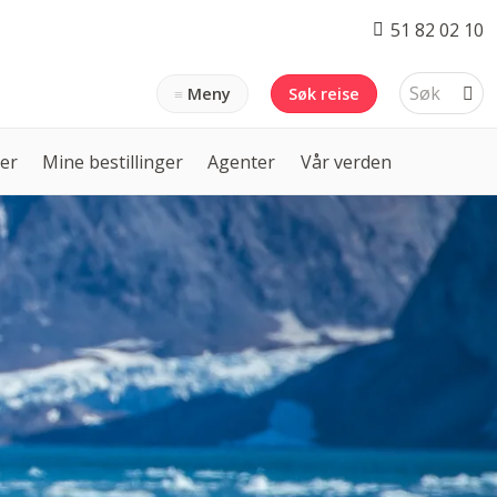
51 82 02 10
Meny
Søk reise
ser
Mine bestillinger
Agenter
Vår verden