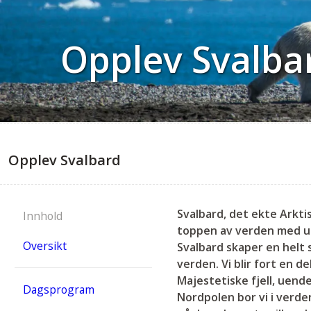
Opplev Svalba
Opplev Svalbard
Svalbard, det ekte Arkti
Innhold
toppen av verden med ue
Oversikt
Svalbard skaper en helt 
verden. Vi blir fort en 
Majestetiske fjell, uende
Dagsprogram
Nordpolen bor vi i verde