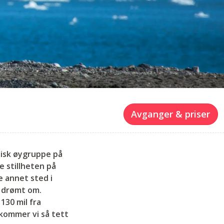
Avganger & priser
ktisk øygruppe på
 stillheten på
e annet sted i
e drømt om.
130 mil fra
 kommer vi så tett