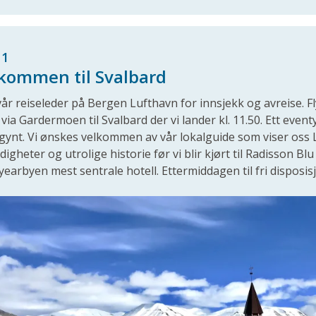
 1
kommen til Svalbard
år reiseleder på Bergen Lufthavn for innsjekk og avreise. F
 via Gardermoen til Svalbard der vi lander kl. 11.50. Ett even
gynt. Vi ønskes velkommen av vår lokalguide som viser os
digheter og utrolige historie før vi blir kjørt til Radisson Bl
earbyen mest sentrale hotell. Ettermiddagen til fri disposisjo