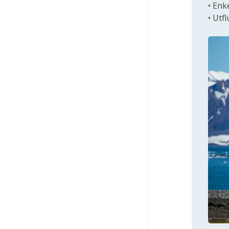
• Enk
• Utf