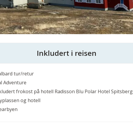
Inkludert i reisen
albard tur/retur
al Adventure
kludert frokost på hotell Radisson Blu Polar Hotel Spitsber
yplassen og hotell
yearbyen