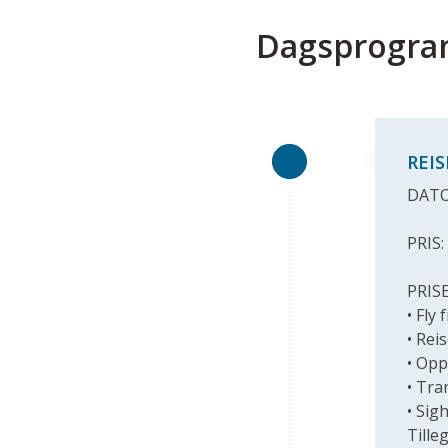
Dagsprogr
REI
DATO:
PRIS:
PRIS
• Fly
• Rei
• Opp
• Tra
• Sig
Tille