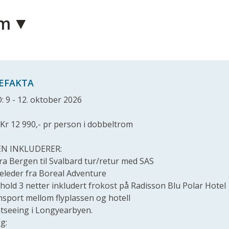
am
SEFAKTA
 9 - 12. oktober 2026
 Kr 12 990,- pr person i dobbeltrom
EN INKLUDERER:
 fra Bergen til Svalbard tur/retur med SAS
seleder fra Boreal Adventure
hold 3 netter inkludert frokost på Radisson Blu Polar Hotel
nsport mellom flyplassen og hotell
htseeing i Longyearbyen.
gg: