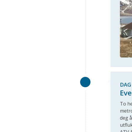
DAG 
Eve
To he
metro
deg å
utflu