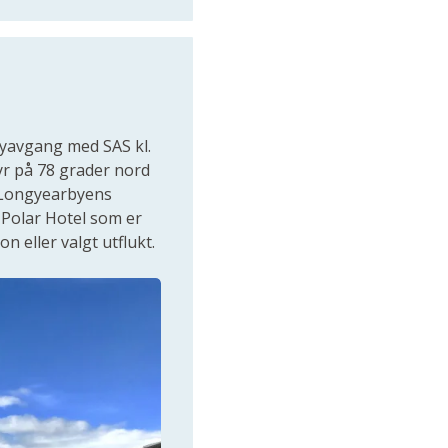
lyavgang med SAS kl.
tyr på 78 grader nord
s Longyearbyens
u Polar Hotel som er
n eller valgt utflukt.