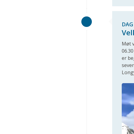
DAG
Vel
Møt v
06.30
er be
sever
Longy