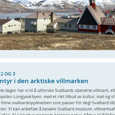
2 OG 3
ntyr i den arktiske villmarken
le dager har vi til å utforske Svalbards uberørte villmark, elle
polen Longyearbyen, med et rikt tilbud av kultur, mat og sh
 finne svalbardopplevelsen som passer for deg! Svalbard tilby
kter. Vi kan anbefale å besøke Svalbard museum, villmarksa