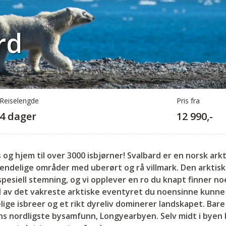
rd
Reiselengde
Pris fra
4 dager
12 990,-
s og hjem til over 3000 isbjørner! Svalbard er en norsk ar
ndelige områder med uberørt og rå villmark. Den arktiske
spesiell stemning, og vi opplever en ro du knapt finner no
del av det vakreste arktiske eventyret du noensinne kunn
lige isbreer og et rikt dyreliv dominerer landskapet. Bare 
ns nordligste bysamfunn, Longyearbyen. Selv midt i byen