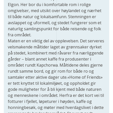
Elgon. Her bor du i komfortable rom i rolige
omgivelser, med utsikt over høylandet og nærhet
til både natur og lokalsamfunn. Stemningen er
avslappet og uformell, og stedet fungerer som et
naturlig samlingspunkt for både reisende og folk
fra området.
Maten er en viktig del av opplevelsen. Det serveres
velsmakende måltider laget av grønnsaker dyrket
på stedet, kombinert med råvarer fra nærliggende
gårder – blant annet kaffe fra produsenter i
området rundt Kapchorwa. Måltidene deles gjerne
rundt samme bord, og gir rom for både ro og
samtaler etter aktive dager ute.«Home of Friends»
er tett knyttet til lokalmiljøet, og oppholdet gir
gode muligheter for å bli kjent med både naturen
og menneskene i området. Herfra er det kort vei til
fotturer i fjellet, løpeturer i høyden, kaffe og
honningbesøk, og møter med hverdagslivet i dette