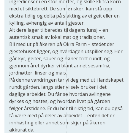
ingredienser i en stor morter, og skille kli fra korn
med et siktebrett. De som ønsker, kan stå opp
ekstra tidlig og delta på slakting av ei geit eller en
kylling, avhengig av antall gjester.
Alt dere lager tilberedes til dagens lunsj – en
autentisk smak av lokal mat og tradisjoner.
Bli med ut på åkeren på Okra Farm – stedet der
gjestehuset ligger, og hverdagen utspiller seg. Her
går kyr, geiter, sauer og høner fritt rundt, og
gjennom året dyrker vi blant annet sesamfrø,
jordnøtter, linser og mais.
På denne vandringen tar vi deg med ut i landskapet
rundt gården, langs stier vi selv bruker i det
daglige arbeidet. Du får se hvordan avlingene
dyrkes og høstes, og hvordan livet på gården
følger årstidene. Er du her til riktig tid, kan du også
få være med på deler av arbeidet – enten det er
innhøsting eller annet som skjer på åkeren
akkurat da.