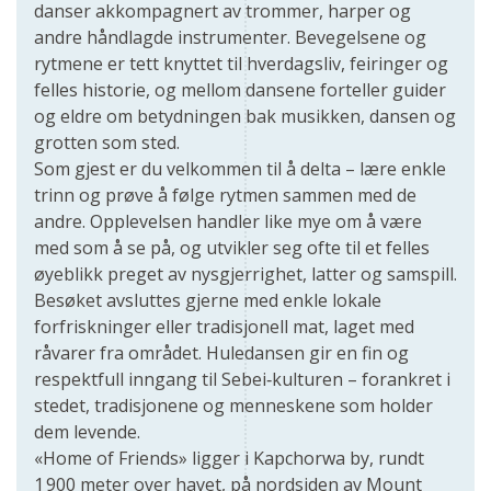
danser akkompagnert av trommer, harper og
andre håndlagde instrumenter. Bevegelsene og
rytmene er tett knyttet til hverdagsliv, feiringer og
felles historie, og mellom dansene forteller guider
og eldre om betydningen bak musikken, dansen og
grotten som sted.
Som gjest er du velkommen til å delta – lære enkle
trinn og prøve å følge rytmen sammen med de
andre. Opplevelsen handler like mye om å være
med som å se på, og utvikler seg ofte til et felles
øyeblikk preget av nysgjerrighet, latter og samspill.
Besøket avsluttes gjerne med enkle lokale
forfriskninger eller tradisjonell mat, laget med
råvarer fra området. Huledansen gir en fin og
respektfull inngang til Sebei‑kulturen – forankret i
stedet, tradisjonene og menneskene som holder
dem levende.
«Home of Friends» ligger i Kapchorwa by, rundt
1 900 meter over havet, på nordsiden av Mount