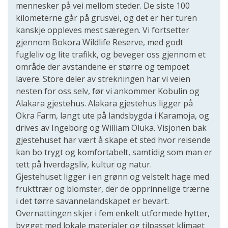
mennesker på vei mellom steder. De siste 100
kilometerne går på grusvei, og det er her turen
kanskje oppleves mest særegen. Vi fortsetter
gjennom Bokora Wildlife Reserve, med godt
fugleliv og lite trafikk, og beveger oss gjennom et
område der avstandene er større og tempoet
lavere. Store deler av strekningen har vi veien
nesten for oss selv, før vi ankommer Kobulin og
Alakara gjestehus. Alakara gjestehus ligger på
Okra Farm, langt ute på landsbygda i Karamoja, og
drives av Ingeborg og William Oluka. Visjonen bak
gjestehuset har vært å skape et sted hvor reisende
kan bo trygt og komfortabelt, samtidig som man er
tett på hverdagsliv, kultur og natur.
Gjestehuset ligger i en grønn og velstelt hage med
frukttrær og blomster, der de opprinnelige trærne
i det tørre savannelandskapet er bevart.
Overnattingen skjer i fem enkelt utformede hytter,
bygget med lokale materialer og tilpasset klimaet