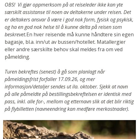
OBS! Vi gjør oppmerksom på at reiseleder ikke kan yte
særskilt assistanse til noen av deltakerne under reisen. Det
er deltakers ansvar å være i god nok form, fysisk og psykisk,
og ha en god nok helse til å kunne delta på reisen som
beskrevet.
En hver reisende må kunne håndtere sin egen
bagasje, bl.a. inn/ut av bussen/hotellet. Matallergier
eller andre særskilte behov skal meldes fra om ved
påmelding.
Turen bekreftes (senest) å gå som planlagt når
påmeldingsfrist forfaller 17.09.26, og mer
informasjon/detaljer sendes ut ila. oktober. Sjekk at navn
på alle påmeldte på bestillingsbekreftelsen er identisk med
pass, inkl. alle for-, mellom og etternavn slik at det blir riktig
på flybilletten (navneendring kan medføre merkostnader).