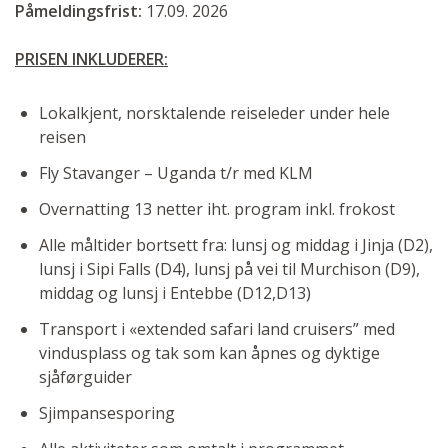
Påmeldingsfrist:
17.09. 2026
PRISEN INKLUDERER:
Lokalkjent, norsktalende reiseleder under hele
reisen
Fly Stavanger – Uganda t/r med KLM
Overnatting 13 netter iht. program inkl. frokost
Alle måltider bortsett fra: lunsj og middag i Jinja (D2),
lunsj i Sipi Falls (D4), lunsj på vei til Murchison (D9),
middag og lunsj i Entebbe (D12,D13)
Transport i «extended safari land cruisers” med
vindusplass og tak som kan åpnes og dyktige
sjåførguider
Sjimpansesporing