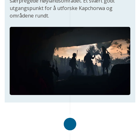
særpregede høylandsområdet. Et svært godt
utgangspunkt for å utforske Kapchorwa og
områdene rundt.