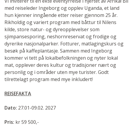
Vi inviterer til en ekte eventyrreise i hjertet av Afrika! Bli
med reiseleder Ingeborg og opplev Uganda, et land
hun kjenner inngående etter reiser gjennom 25 år.
Rikholdig og variert program med båttur til Nilens
kilde, store natur- og dyreopplevelser som
sjimpansesporing, neshornreservat og frodige og
dyrerike nasjonalparker. Fotturer, matlagingskurs og
besøk på kaffeplantasje. Sammen med Ingeborg
kommer vi tett på lokalbefolkningen og nyter lokal
mat, opplever deres kultur og tradisjoner nært og
personlig og i områder uten mye turister. Godt
tilrettelagt program med mye inkludert!
REISEFAKTA
Dato:
27.01-09.02. 2027
Pris:
kr 59 500,-