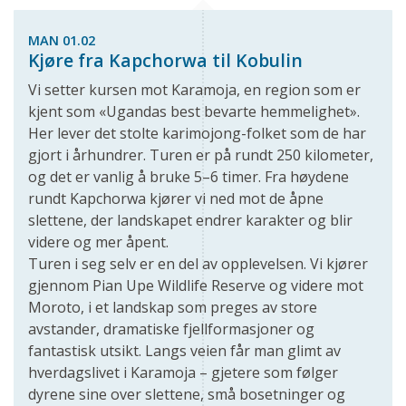
MAN 01.02
Kjøre fra Kapchorwa til Kobulin
Vi setter kursen mot Karamoja, en region som er
kjent som «Ugandas best bevarte hemmelighet».
Her lever det stolte karimojong-folket som de har
gjort i århundrer. Turen er på rundt 250 kilometer,
og det er vanlig å bruke 5–6 timer. Fra høydene
rundt Kapchorwa kjører vi ned mot de åpne
slettene, der landskapet endrer karakter og blir
videre og mer åpent.
Turen i seg selv er en del av opplevelsen. Vi kjører
gjennom Pian Upe Wildlife Reserve og videre mot
Moroto, i et landskap som preges av store
avstander, dramatiske fjellformasjoner og
fantastisk utsikt. Langs veien får man glimt av
hverdagslivet i Karamoja – gjetere som følger
dyrene sine over slettene, små bosetninger og