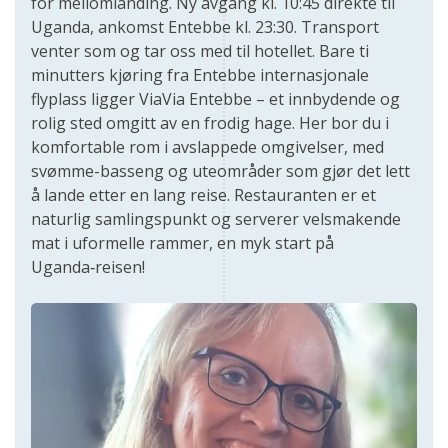
for mellomlanding. Ny avgang kl. 10:45 direkte til
Uganda, ankomst Entebbe kl. 23:30. Transport
venter som og tar oss med til hotellet. Bare ti
minutters kjøring fra Entebbe internasjonale
flyplass ligger ViaVia Entebbe – et innbydende og
rolig sted omgitt av en frodig hage. Her bor du i
komfortable rom i avslappede omgivelser, med
svømme-basseng og uteområder som gjør det lett
å lande etter en lang reise. Restauranten er et
naturlig samlingspunkt og serverer velsmakende
mat i uformelle rammer, en myk start på
Uganda‑reisen!