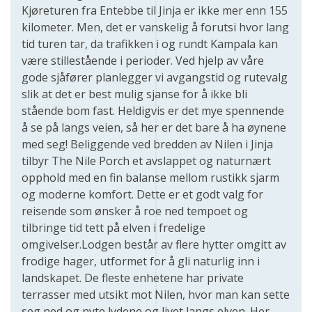
Kjøreturen fra Entebbe til Jinja er ikke mer enn 155
kilometer. Men, det er vanskelig å forutsi hvor lang
tid turen tar, da trafikken i og rundt Kampala kan
være stillestående i perioder. Ved hjelp av våre
gode sjåfører planlegger vi avgangstid og rutevalg
slik at det er best mulig sjanse for å ikke bli
stående bom fast. Heldigvis er det mye spennende
å se på langs veien, så her er det bare å ha øynene
med seg! Beliggende ved bredden av Nilen i Jinja
tilbyr The Nile Porch et avslappet og naturnært
opphold med en fin balanse mellom rustikk sjarm
og moderne komfort. Dette er et godt valg for
reisende som ønsker å roe ned tempoet og
tilbringe tid tett på elven i fredelige
omgivelser.Lodgen består av flere hytter omgitt av
frodige hager, utformet for å gli naturlig inn i
landskapet. De fleste enhetene har private
terrasser med utsikt mot Nilen, hvor man kan sette
seg ned og nyte lydene og livet langs elven. Her