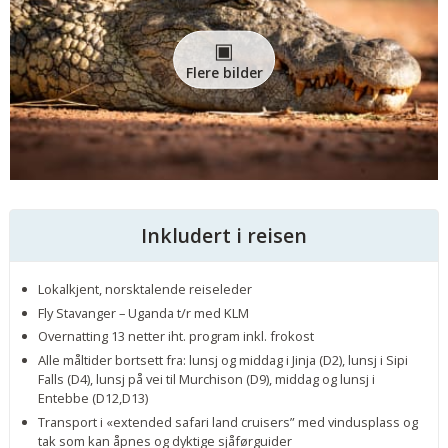
Flere bilder
Inkludert i reisen
Lokalkjent, norsktalende reiseleder
Fly Stavanger – Uganda t/r med KLM
Overnatting 13 netter iht. program inkl. frokost
Alle måltider bortsett fra: lunsj og middag i Jinja (D2), lunsj i Sipi
Falls (D4), lunsj på vei til Murchison (D9), middag og lunsj i
Entebbe (D12,D13)
Transport i «extended safari land cruisers” med vindusplass og
tak som kan åpnes og dyktige sjåførguider