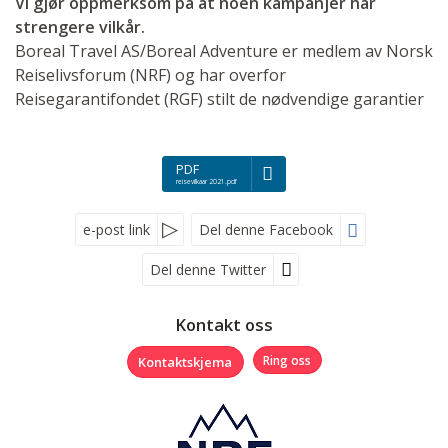
Vi gjør oppmerksom på at noen kampanjer har
strengere vilkår.
Boreal Travel AS/Boreal Adventure er medlem av Norsk
Reiselivsforum (NRF) og har overfor
Reisegarantifondet (RGF) stilt de nødvendige garantier
PDF
reisevilkaar 2021.pdf
e-post link
Del denne Facebook
Del denne Twitter
Følg oss på
Kontakt oss
Kontaktskjema
Ring oss
Nyhetsbrev