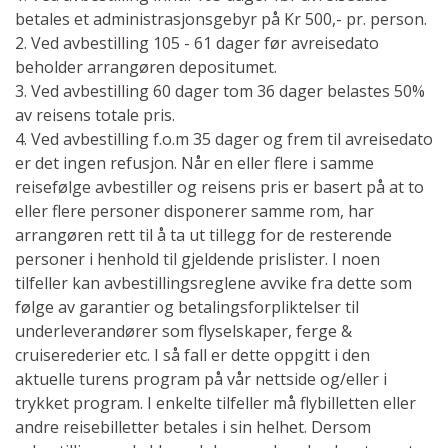
betales et administrasjonsgebyr på Kr 500,- pr. person.
2. Ved avbestilling 105 - 61 dager før avreisedato
beholder arrangøren depositumet.
3. Ved avbestilling 60 dager tom 36 dager belastes 50%
av reisens totale pris.
4. Ved avbestilling f.o.m 35 dager og frem til avreisedato
er det ingen refusjon. Når en eller flere i samme
reisefølge avbestiller og reisens pris er basert på at to
eller flere personer disponerer samme rom, har
arrangøren rett til å ta ut tillegg for de resterende
personer i henhold til gjeldende prislister. I noen
tilfeller kan avbestillingsreglene avvike fra dette som
følge av garantier og betalingsforpliktelser til
underleverandører som flyselskaper, ferge &
cruiserederier etc. I så fall er dette oppgitt i den
aktuelle turens program på vår nettside og/eller i
trykket program. I enkelte tilfeller må flybilletten eller
andre reisebilletter betales i sin helhet. Dersom