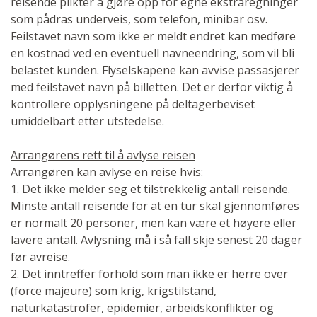
reisende plikter å gjøre opp for egne ekstraregninger
som pådras underveis, som telefon, minibar osv.
Feilstavet navn som ikke er meldt endret kan medføre
en kostnad ved en eventuell navneendring, som vil bli
belastet kunden. Flyselskapene kan avvise passasjerer
med feilstavet navn på billetten. Det er derfor viktig å
kontrollere opplysningene på deltagerbeviset
umiddelbart etter utstedelse.
Arrangørens rett til å avlyse reisen
Arrangøren kan avlyse en reise hvis:
1. Det ikke melder seg et tilstrekkelig antall reisende.
Minste antall reisende for at en tur skal gjennomføres
er normalt 20 personer, men kan være et høyere eller
lavere antall. Avlysning må i så fall skje senest 20 dager
før avreise.
2. Det inntreffer forhold som man ikke er herre over
(force majeure) som krig, krigstilstand,
naturkatastrofer, epidemier, arbeidskonflikter og