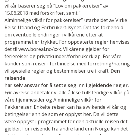
vilkår baserer seg på “Lov om pakkereiser” av
15.06.2018 med forskrifter, samt “
Alminnelige vilkår for pakkereiser” utarbeidet av Virke
Reise Utland og Forbrukertilsynet. Det tas forbehold
om eventuelle endringer i vilkårene etter at
programmet er trykket. For oppdaterte regler henvises
det til www.boreal.no/xxx. Vilkårene gjelder for
feriereiser og privatkunder/forbrukerkjøp. For våre
kunder som reiser i forbindelse med forretning/næring
vil spesielle regler og bestemmelser tre i kraft.
Den
reisende
har selv ansvar for å sette seg inn i gjeldende regler.
Før avreise anbefaler vi alle å lese fullstendige vilkår på
våre hjemmesider og Alminnelige vilkår for
Pakkereiser. Enkelte reiser kan ha avvikende vilkår og
betingelser enn de som er opplyst her. Da vil dette
være opplyst i programmet for den aktuelle reisen det
gjelder. For reisende fra andre land enn Norge kan det