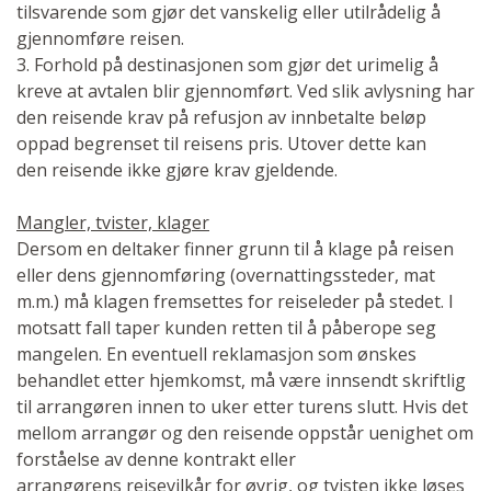
tilsvarende som gjør det vanskelig eller utilrådelig å
gjennomføre reisen.
3. Forhold på destinasjonen som gjør det urimelig å
kreve at avtalen blir gjennomført. Ved slik avlysning har
den reisende krav på refusjon av innbetalte beløp
oppad begrenset til reisens pris. Utover dette kan
den reisende ikke gjøre krav gjeldende.
Mangler, tvister, klager
Dersom en deltaker finner grunn til å klage på reisen
eller dens gjennomføring (overnattingssteder, mat
m.m.) må klagen fremsettes for reiseleder på stedet. I
motsatt fall taper kunden retten til å påberope seg
mangelen. En eventuell reklamasjon som ønskes
behandlet etter hjemkomst, må være innsendt skriftlig
til arrangøren innen to uker etter turens slutt. Hvis det
mellom arrangør og den reisende oppstår uenighet om
forståelse av denne kontrakt eller
arrangørens reisevilkår for øvrig, og tvisten ikke løses