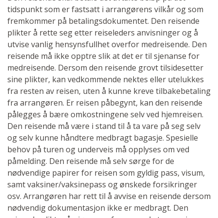
tidspunkt som er fastsatt i arrangørens vilkår og som
fremkommer på betalingsdokumentet. Den reisende
plikter å rette seg etter reiseleders anvisninger og å
utvise vanlig hensynsfullhet overfor medreisende. Den
reisende må ikke opptre slik at det er til sjenanse for
medreisende. Dersom den reisende grovt tilsidesetter
sine plikter, kan vedkommende nektes eller utelukkes
fra resten av reisen, uten å kunne kreve tilbakebetaling
fra arrangøren. Er reisen påbegynt, kan den reisende
pålegges å bære omkostningene selv ved hjemreisen.
Den reisende må være i stand til å ta vare på seg selv
og selv kunne håndtere medbragt bagasje. Spesielle
behov på turen og underveis må opplyses om ved
påmelding. Den reisende må selv sørge for de
nødvendige papirer for reisen som gyldig pass, visum,
samt vaksiner/vaksinepass og ønskede forsikringer
osv. Arrangøren har rett til å avvise en reisende dersom
nødvendig dokumentasjon ikke er medbragt. Den