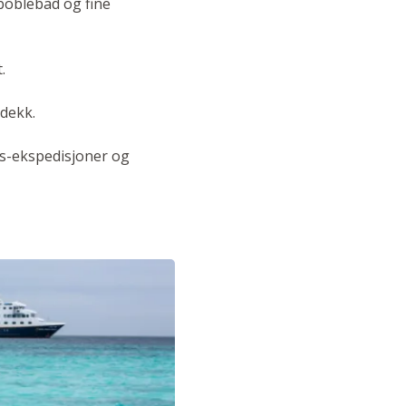
boblebad og fine
.
 dekk.
os-ekspedisjoner og