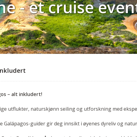
 - et cruise even
inkludert
os – alt inkludert!
ige utflukter, naturskjønn seiling og utforskning med ekspe
e Galápagos-guider gir deg innsikt i øyenes dyreliv og natu