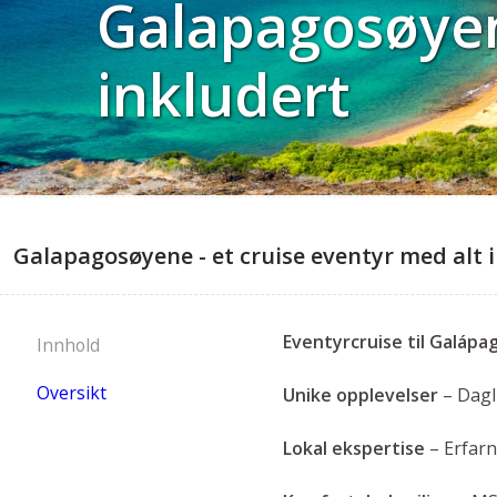
Galapagosøyene
inkludert
Galapagosøyene - et cruise eventyr med alt 
Eventyrcruise til Galápag
Innhold
Oversikt
Unike opplevelser
– Dagl
Lokal ekspertise
– Erfarn