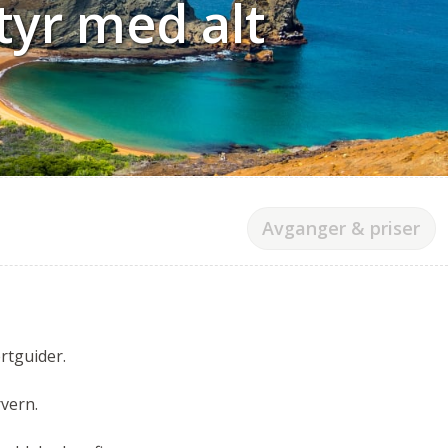
tyr med alt
Avganger & priser
rtguider.
rvern.