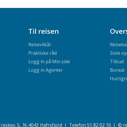
Til reisen
Over
Reisevilkår
Reiseka
Praktiske råd
Siste oy
Logg in på Min side
Tilbud
Logg in Agenter
Boreal
Hurtigr
reskev. 5
N-4043
Hafrsfjord
Telefon
51 82 02 10
©
r