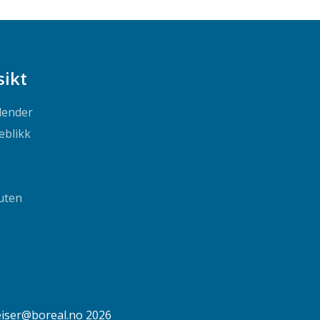
sikt
lender
eblikk
uten
eiser@boreal.no
2026