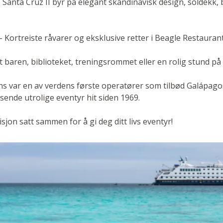
Santa Cruz II byr på elegant skandinavisk design, soldekk, 
 Kortreiste råvarer og eksklusive retter i Beagle Restaurant
 baren, biblioteket, treningsrommet eller en rolig stund på
ns var en av verdens første operatører som tilbød Galápag
isende utrolige eventyr hit siden 1969.
jon satt sammen for å gi deg ditt livs eventyr!