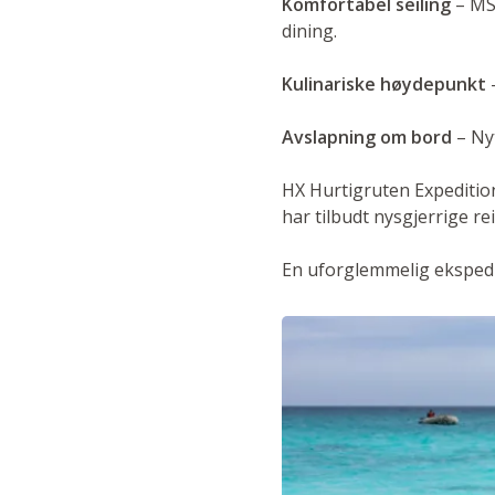
Komfortabel seiling
– MS 
dining.
Kulinariske høydepunkt
–
Avslapning om bord
– Nyt
HX Hurtigruten Expeditio
har tilbudt nysgjerrige re
En uforglemmelig ekspedis