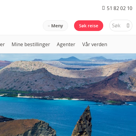
51 82 02 10
Meny
Søk reise
ser
Mine bestillinger
Agenter
Vår verden