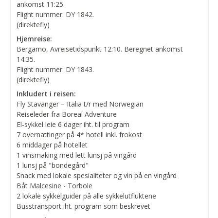
ankomst 11:25.
Flight nummer: DY 1842.
(direktefly)
Hjemreise:
Bergamo, Avreisetidspunkt 12:10. Beregnet ankomst
14:35.
Flight nummer: DY 1843.
(direktefly)
Inkludert i reisen:
Fly Stavanger – Italia t/r med Norwegian
Reiseleder fra Boreal Adventure
El-sykkel leie 6 dager iht. til program
7 overnattinger på 4* hotell inkl. frokost
6 middager på hotellet
1 vinsmaking med lett lunsj på vingård
1 lunsj på "bondegård"
Snack med lokale spesialiteter og vin på en vingård
Båt Malcesine - Torbole
2 lokale sykkelguider på alle sykkelutfluktene
Busstransport iht. program som beskrevet